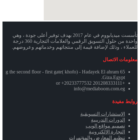
تأسست ميديابووم في عام 2017 بهدف توفير أعلى جودة ، وهي
واحدة من حلول التسويق الرقمي والعلامات التجارية 360 درجة
للعملاء ، وذلك لإضافة قيمة إلى منتجاتهم وخدماتهم وعروضهم.
معلومات الاتصال
65 g the second floor - first gate( khofo) - Hadayek El ahram
.Giza.Egypt
+201208333111 or +20233777532
info@mediaboom.com.eg
روابط مفيدة
الإستشارات التسويقية
الدورات التدريبية
تصميم مواقع الويب
التجارة الإلكترونية
تنظيم المعارض والمؤتمرات