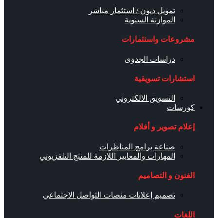
تمويل ديون / استثمار مباشر
الموازنة السنوية
مشروعات واستثمارات
دراسات الجدوى
استشارات تسويقية
التسويق الالكتروني
كورسات
إعلام تصوير و أفلام
صناعة برامج المناظرات
المهارات والمعايير اللازمة للمنتج التلفزيوني
الفنون و التصاميم
تصميم إعلانات منصات التواصل الاجتماعي
اللغات