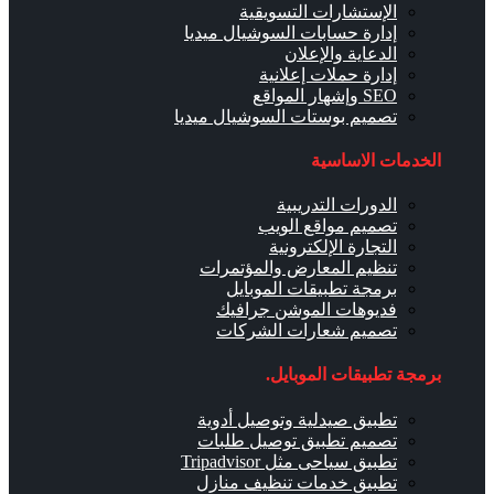
الإستشارات التسويقية
إدارة حسابات السوشيال ميديا
الدعاية والإعلان
إدارة حملات إعلانية
SEO وإشهار المواقع
تصميم بوستات السوشيال ميديا
الخدمات الاساسية
الدورات التدريبية
تصميم مواقع الويب
التجارة الإلكترونية
تنظيم المعارض والمؤتمرات
برمجة تطبيقات الموبايل
فديوهات الموشن جرافيك
تصميم شعارات الشركات
برمجة تطبيقات الموبايل.
تطبيق صيدلية وتوصيل أدوية
تصميم تطبيق توصيل طلبات
تطبيق سياحى مثل Tripadvisor
تطبيق خدمات تنظيف منازل