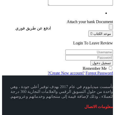
Attach your bank Document
ادفغ عن طريق فوري
موعد الكتاب
Login To Leave Review
تسجيل دخول
Remember Me
Create New account?
Forgot Password?
تأسست ميديابووم في عام 2017 بهدف توفير أعلى جودة ، وهي
واحدة من حلول التسويق الرقمي والعلامات التجارية 360 درجة
للعملاء ، وذلك لإضافة قيمة إلى منتجاتهم وخدماتهم وعروضهم.
معلومات الاتصال