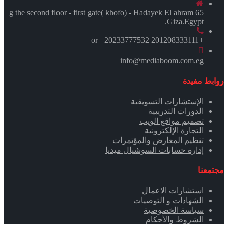
65 g the second floor - first gate( khofo) - Hadayek El ahram
.Giza.Egypt
+201208333111 or +20233777532
info@mediaboom.com.eg
روابط مفيدة
الإستشارات التسويقية
الدورات التدريبية
تصميم مواقع الويب
التجارة الإلكترونية
تنظيم المعارض والمؤتمرات
إدارة حسابات السوشيال ميديا
مجتمعنا
استشارات الاعمال
الشهادات و التوصيات
سياسة الخصوصية
الشروط والأحكام