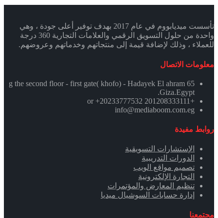
تأسست ميديابووم في عام 2017 بهدف توفير أعلى جودة ، وهي
واحدة من حلول التسويق الرقمي والعلامات التجارية 360 درجة
للعملاء ، وذلك لإضافة قيمة إلى منتجاتهم وخدماتهم وعروضهم.
معلومات الاتصال
65 g the second floor - first gate( khofo) - Hadayek El ahram
.Giza.Egypt
+201208333111 or +20233777532
info@mediaboom.com.eg
روابط مفيدة
الإستشارات التسويقية
الدورات التدريبية
تصميم مواقع الويب
التجارة الإلكترونية
تنظيم المعارض والمؤتمرات
إدارة حسابات السوشيال ميديا
مجتمعنا