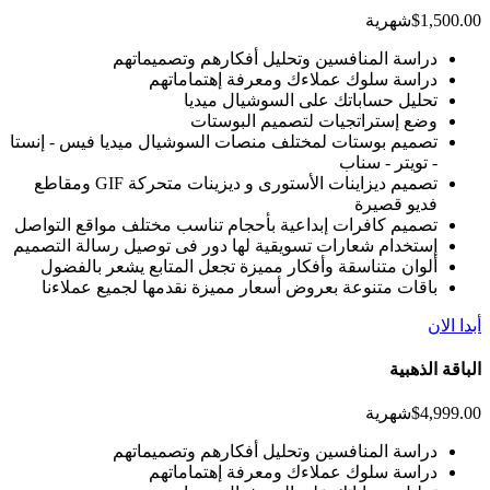
$1,500.00
شهرية
دراسة المنافسين وتحليل أفكارهم وتصميماتهم
دراسة سلوك عملاءك ومعرفة إهتماماتهم
تحليل حساباتك على السوشيال ميديا
وضع إستراتجيات لتصميم البوستات
تصميم بوستات لمختلف منصات السوشيال ميديا فيس - إنستا
- تويتر - سناب
تصميم ديزاينات الأستورى و ديزينات متحركة GIF ومقاطع
فديو قصيرة
تصميم كافرات إبداعية بأحجام تناسب مختلف مواقع التواصل
إستخدام شعارات تسويقية لها دور فى توصيل رسالة التصميم
ألوان متناسقة وأفكار مميزة تجعل المتابع يشعر بالفضول
باقات متنوعة بعروض أسعار مميزة نقدمها لجميع عملاءنا
أبدا الان
الباقة الذهبية
$4,999.00
شهرية
دراسة المنافسين وتحليل أفكارهم وتصميماتهم
دراسة سلوك عملاءك ومعرفة إهتماماتهم