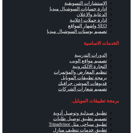
الإستشارات التسويقية
إدارة حسابات السوشيال ميديا
الدعاية والإعلان
إدارة حملات إعلانية
SEO وإشهار المواقع
تصميم بوستات السوشيال ميديا
الخدمات الاساسية
الدورات التدريبية
تصميم مواقع الويب
التجارة الإلكترونية
تنظيم المعارض والمؤتمرات
برمجة تطبيقات الموبايل
فديوهات الموشن جرافيك
تصميم شعارات الشركات
برمجة تطبيقات الموبايل.
تطبيق صيدلية وتوصيل أدوية
تصميم تطبيق توصيل طلبات
تطبيق سياحى مثل Tripadvisor
تطبيق خدمات تنظيف منازل