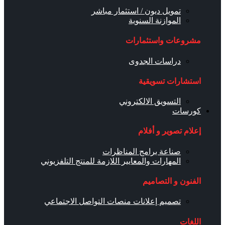
تمويل ديون / استثمار مباشر
الموازنة السنوية
مشروعات واستثمارات
دراسات الجدوى
استشارات تسويقية
التسويق الالكتروني
كورسات
إعلام تصوير و أفلام
صناعة برامج المناظرات
المهارات والمعايير اللازمة للمنتج التلفزيوني
الفنون و التصاميم
تصميم إعلانات منصات التواصل الاجتماعي
اللغات