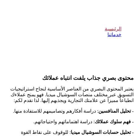
تصميم بوستات السوشيال ميديا
الرئيسية
خدماتنا
تصميم بوستات السوشيال ميديا
محتوى بصري جذاب يلفت انتباه عملائك
يعتبر المحتوى البصري من العناصر الأساسية لنجاح استراتيجيات
التسويق عبر مختلف منصات السوشيال ميديا. فهو يمنح عملاءك
انطباعاً مميزاً عن علامتك التجارية ويجذبهم إليها. لذا نقدم لكم
:
- تحليل المنافسين
:
دراسة أفكارهم وتصاميمهم للاستفادة منها
.
- فهم سلوك عملائك
:
دراسة اهتماماتهم واحتياجاتهم
.
- تحليل حسابات السوشيال ميديا
:
للوقوف على نقاط القوة