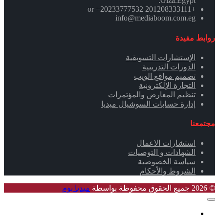
.Giza.Egypt
+201208333111 or +20233777532
info@mediaboom.com.eg
روابط مفيدة
الإستشارات التسويقية
الدورات التدريبية
تصميم مواقع الويب
التجارة الإلكترونية
تنظيم المعارض والمؤتمرات
إدارة حسابات السوشيال ميديا
مجتمعنا
استشارات الاعمال
الشهادات و التوصيات
سياسة الخصوصية
الشروط والأحكام
© 2026 جميع الحقوق محفوظة بواسطة
ميديا بوم