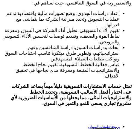
والاستمرارية في السوق التنافسي، حيث تساهم في
:
إعداد دراسات الجدوى
:
وضع تصورات مالية واقتصادية تدعم
عمليات التسويق وتحدد ميزانية الشركة بما يتماشى مع
قدراتها
.
تقييم الأداء التسويقي
:
تحليل أداء الشركة في السوق ومعرفة
نقاط القوة والضعف، وتقديم توصيات لتحسين الأداء التسويقي
والترويجي
.
أبحاث ودراسات السوق
:
دراسة المنافسين وفهم
استراتيجياتهم، وتطوير طرق مبتكرة تناسب احتياجات السوق
وتواكب تطلعات العملاء المستهدفين
.
قياس فعالية الخطط التسويقية
:
تقييم نجاح الخطط
والاستراتيجيات المتبعة ومعرفة مدى نجاحها في تحقيق
الأهداف
.
تمثل خدمات الاستشارات التسويقية دليلاً مهماً يساعد الشركات
على اختيار أفضل الأساليب التسويقية، وتحديد الخطط
والاستراتيجيات المثلى، مما يجعلها من الأساسيات الضرورية لأي
مشروع تجاري يسعى للنمو والتميز في السوق
.
برمجة تطبيقات الموبايل