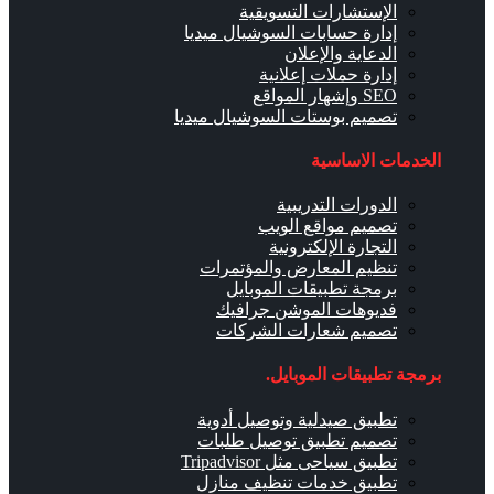
الإستشارات التسويقية
إدارة حسابات السوشيال ميديا
الدعاية والإعلان
إدارة حملات إعلانية
SEO وإشهار المواقع
تصميم بوستات السوشيال ميديا
الخدمات الاساسية
الدورات التدريبية
تصميم مواقع الويب
التجارة الإلكترونية
تنظيم المعارض والمؤتمرات
برمجة تطبيقات الموبايل
فديوهات الموشن جرافيك
تصميم شعارات الشركات
برمجة تطبيقات الموبايل.
تطبيق صيدلية وتوصيل أدوية
تصميم تطبيق توصيل طلبات
تطبيق سياحى مثل Tripadvisor
تطبيق خدمات تنظيف منازل