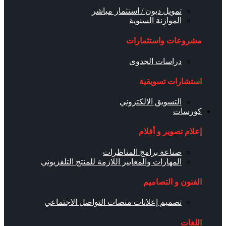
تمويل ديون / استثمار مباشر
الموازنة السنوية
مشروعات واستثمارات
دراسات الجدوى
استشارات تسويقية
التسويق الالكتروني
كورسات
إعلام تصوير و أفلام
صناعة برامج المناظرات
المهارات والمعايير اللازمة للمنتج التلفزيوني
الفنون و التصاميم
تصميم إعلانات منصات التواصل الاجتماعي
اللغات