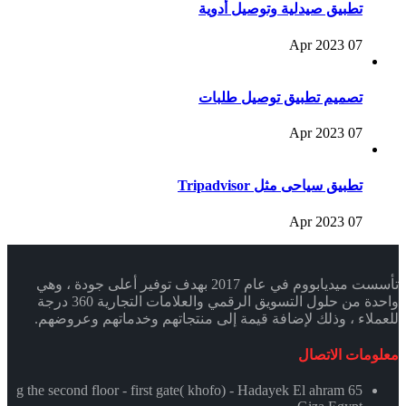
تطبيق صيدلية وتوصيل أدوية
07 Apr 2023
تصميم تطبيق توصيل طلبات
07 Apr 2023
تطبيق سياحى مثل Tripadvisor
07 Apr 2023
تأسست ميديابووم في عام 2017 بهدف توفير أعلى جودة ، وهي
واحدة من حلول التسويق الرقمي والعلامات التجارية 360 درجة
للعملاء ، وذلك لإضافة قيمة إلى منتجاتهم وخدماتهم وعروضهم.
معلومات الاتصال
65 g the second floor - first gate( khofo) - Hadayek El ahram