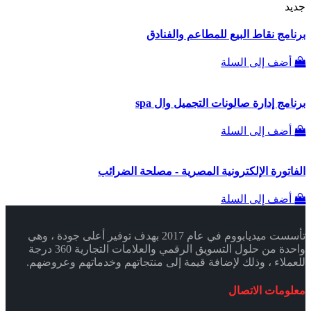
جديد
برنامج نقاط البيع للمطاعم والفنادق
أضف إلى السلة
برنامج إدارة صالونات التجميل وال spa
أضف إلى السلة
الفاتورة الإلكترونية المصرية - مصلحة الضرائب
أضف إلى السلة
تأسست ميديابووم في عام 2017 بهدف توفير أعلى جودة ، وهي
واحدة من حلول التسويق الرقمي والعلامات التجارية 360 درجة
للعملاء ، وذلك لإضافة قيمة إلى منتجاتهم وخدماتهم وعروضهم.
معلومات الاتصال