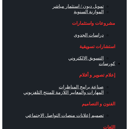
تمويل ديون / استثمار مباشر
الموازنة السنوية
مشروعات واستثمارات
دراسات الجدوى
استشارات تسويقية
التسويق الالكتروني
كورسات
إعلام تصوير و أفلام
صناعة برامج المناظرات
المهارات والمعايير اللازمة للمنتج التلفزيوني
الفنون و التصاميم
تصميم إعلانات منصات التواصل الاجتماعي
اللغات