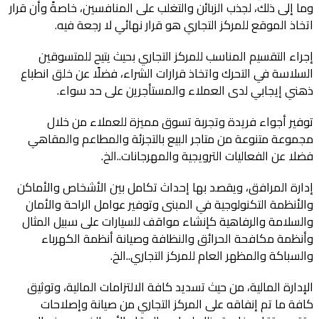
وما إلى ذلك، لجذب الزبائن والتغلب على المنافسين، خاصةً وأن قرار
اتخاذ الموقع للمركز التجاري هو قرار نهائي لا رجعة فيه.
إجراء التقسيم المناسب للمركز التجاري بحيث يتيح للمتسوقين
السلاسة في التحرك واتخاذ قرارات الشراء، فضلًا عن خلق انطباع
ذهني إيجابي لدى العملاء والمستأجرين على حد سواء.
توفير أجواء فريدة وتجربة تسوق مميزة للعملاء من خلال
مجموعة متنوعة من متاجر البيع بالتجزئة والمطاعم والمقاهي
فضلا عن الفعاليات الترويجية والمهرجانات..الخ.
إدارة المرافق، ويقصد بها إحداث تكامل بين الأشخاص والأماكن
والأنظمة التكنولوجية في المبنى وتوفير عوامل الراحة والأمان
والسلامة والرفاهية كإنشاء مواقف للسيارات على سبيل المثال
وأنظمة مكافحة الحرائق والنظافة وصيانة أنظمة الكهرباء
والسباكة والمظهر العام للمركز التجاري..الخ.
الإدارة المالية، من حيث تسديد كافة الالتزامات المالية، وتوثيق
كافة ما تم إنفاقه على المركز التجاري من صيانة وإصلاحات