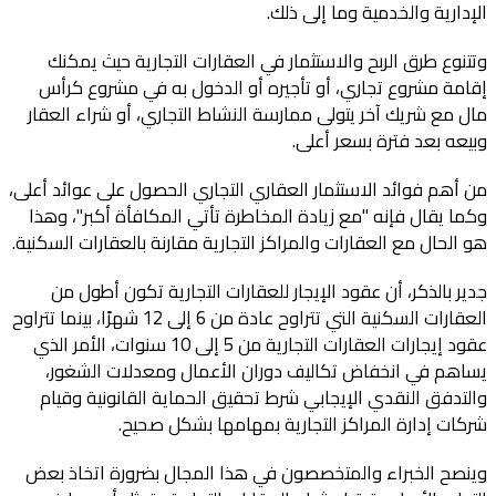
الإدارية والخدمية وما إلى ذلك.
وتتنوع طرق الربح والاستثمار في العقارات التجارية حيث يمكنك
إقامة مشروع تجاري، أو تأجيره أو الدخول به في مشروع كرأس
مال مع شريك آخر يتولى ممارسة النشاط التجاري، أو شراء العقار
وبيعه بعد فترة بسعر أعلى.
من أهم فوائد الاستثمار العقاري التجاري الحصول على عوائد أعلى،
وكما يقال فإنه "مع زيادة المخاطرة تأتي المكافأة أكبر"، وهذا
هو الحال مع العقارات والمراكز التجارية مقارنة بالعقارات السكنية.
جدير بالذكر، أن عقود الإيجار للعقارات التجارية تكون أطول من
العقارات السكنية التي تتراوح عادة من 6 إلى 12 شهرًا، بينما تتراوح
عقود إيجارات العقارات التجارية من 5 إلى 10 سنوات، الأمر الذي
يساهم في انخفاض تكاليف دوران الأعمال ومعدلات الشغور،
والتدفق النقدي الإيجابي شرط تحقيق الحماية القانونية وقيام
شركات إدارة المراكز التجارية بمهامها بشكل صحيح.
وينصح الخبراء والمتخصصون في هذا المجال بضرورة اتخاذ بعض