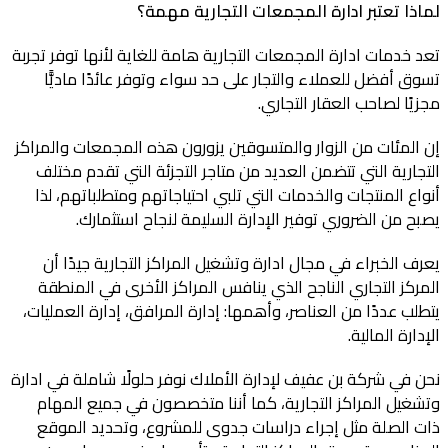
لماذا تعتبر
ادارة المجمعات التجارية
مهمة؟
تعد خدمات ادارة المجمعات التجارية هامة للغاية لأنها توفر تجربة
تسوق أفضل للعملاء والتجار على حد سواء وتوفر عائدًا ماديًّا
مجزيًا لصاحب العقار التجاري.
إن المئات من الزوار والمتسوقين يزورون هذه المجمعات والمراكز
التجارية التي تتضمن العديد من متاجر التجزئة التي تقدم مختلف
أنواع المنتجات والخدمات التي تلبي احتياجاتهم ومتطلباتهم، لذا
يصبح من الضروري توفير الإدارة السليمة لنجاح استثمارك.
يعرف الخبراء في مجال ادارة وتشغيل المراكز التجارية جيدًا أن
المركز التجاري الناجح الذي ينافس المراكز الأخرى في المنطقة
يتطلب عددًا من العناصر، وأهمها: إدارة المرافق، إدارة العمليات،
الإدارة المالية.
نحن في شركة بن عفيف لإدارة الأملاك نوفر حلولًا شاملة في ادارة
وتشغيل المراكز التجارية، كما أننا متخصصون في جميع المهام
ذات الصلة مثل إجراء دراسات جدوى للمشروع، وتحديد الموقع