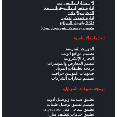
الإستشارات التسويقية
إدارة حسابات السوشيال ميديا
الدعاية والإعلان
إدارة حملات إعلانية
SEO وإشهار المواقع
تصميم بوستات السوشيال ميديا
الخدمات الاساسية
الدورات التدريبية
تصميم مواقع الويب
التجارة الإلكترونية
تنظيم المعارض والمؤتمرات
برمجة تطبيقات الموبايل
فديوهات الموشن جرافيك
تصميم شعارات الشركات
برمجة تطبيقات الموبايل.
تطبيق صيدلية وتوصيل أدوية
تصميم تطبيق توصيل طلبات
تطبيق سياحى مثل Tripadvisor
تطبيق خدمات تنظيف منازل