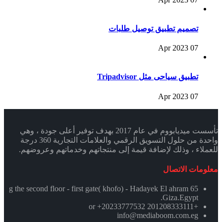
تصميم تطبيق توصيل طلبات
07 Apr 2023
تطبيق سياحى مثل Tripadvisor
07 Apr 2023
تأسست ميديابووم في عام 2017 بهدف توفير أعلى جودة ، وهي
واحدة من حلول التسويق الرقمي والعلامات التجارية 360 درجة
للعملاء ، وذلك لإضافة قيمة إلى منتجاتهم وخدماتهم وعروضهم.
معلومات الاتصال
65 g the second floor - first gate( khofo) - Hadayek El ahram
.Giza.Egypt
+201208333111 or +20233777532
info@mediaboom.com.eg