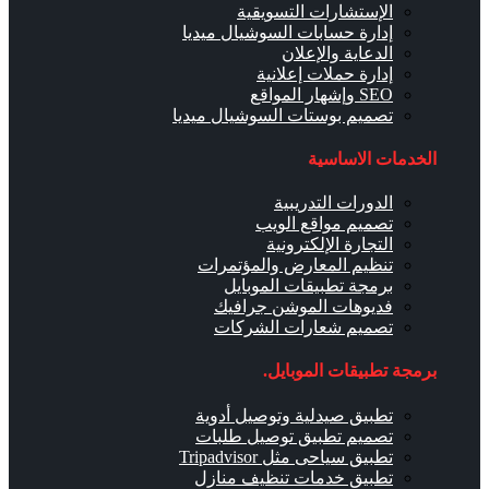
الإستشارات التسويقية
إدارة حسابات السوشيال ميديا
الدعاية والإعلان
إدارة حملات إعلانية
SEO وإشهار المواقع
تصميم بوستات السوشيال ميديا
الخدمات الاساسية
الدورات التدريبية
تصميم مواقع الويب
التجارة الإلكترونية
تنظيم المعارض والمؤتمرات
برمجة تطبيقات الموبايل
فديوهات الموشن جرافيك
تصميم شعارات الشركات
برمجة تطبيقات الموبايل.
تطبيق صيدلية وتوصيل أدوية
تصميم تطبيق توصيل طلبات
تطبيق سياحى مثل Tripadvisor
تطبيق خدمات تنظيف منازل