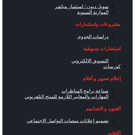
تمويل ديون / استثمار مباشر
الموازنة السنوية
مشروعات واستثمارات
دراسات الجدوى
استشارات تسويقية
التسويق الالكتروني
كورسات
إعلام تصوير و أفلام
صناعة برامج المناظرات
المهارات والمعايير اللازمة للمنتج التلفزيوني
الفنون و التصاميم
تصميم إعلانات منصات التواصل الاجتماعي
اللغات