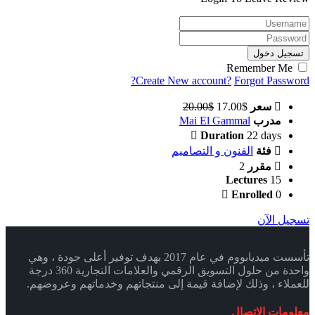
تسجيل دخول
Remember Me
Create New account?
Forgot Password?
سعر
$17.00
$20.00
مدرب
Mai El Gammal
Duration
22 days
فئة
الفنون و التصاميم
مقرر
2
Lectures
15
Enrolled
0
تسجيل الآن
تأسست ميديابووم في عام 2017 بهدف توفير أعلى جودة ، وهي
واحدة من حلول التسويق الرقمي والعلامات التجارية 360 درجة
للعملاء ، وذلك لإضافة قيمة إلى منتجاتهم وخدماتهم وعروضهم.
معلومات الاتصال