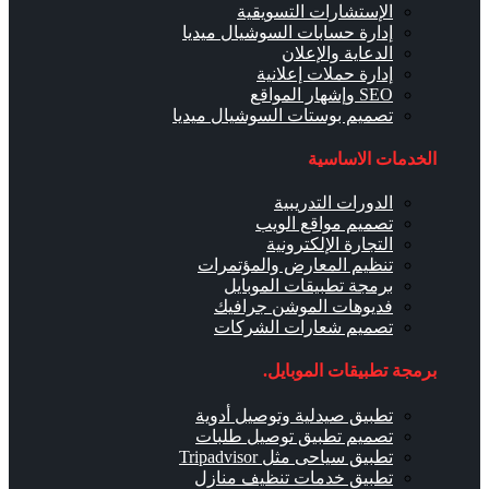
الإستشارات التسويقية
إدارة حسابات السوشيال ميديا
الدعاية والإعلان
إدارة حملات إعلانية
SEO وإشهار المواقع
تصميم بوستات السوشيال ميديا
الخدمات الاساسية
الدورات التدريبية
تصميم مواقع الويب
التجارة الإلكترونية
تنظيم المعارض والمؤتمرات
برمجة تطبيقات الموبايل
فديوهات الموشن جرافيك
تصميم شعارات الشركات
برمجة تطبيقات الموبايل.
تطبيق صيدلية وتوصيل أدوية
تصميم تطبيق توصيل طلبات
تطبيق سياحى مثل Tripadvisor
تطبيق خدمات تنظيف منازل