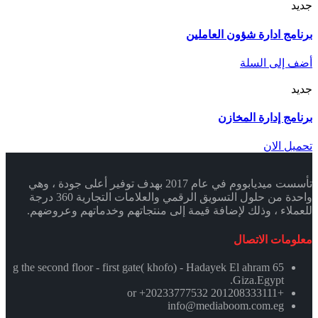
جديد
برنامج ادارة شؤون العاملين
أضف إلى السلة
جديد
برنامج إدارة المخازن
تحميل الان
تأسست ميديابووم في عام 2017 بهدف توفير أعلى جودة ، وهي
واحدة من حلول التسويق الرقمي والعلامات التجارية 360 درجة
للعملاء ، وذلك لإضافة قيمة إلى منتجاتهم وخدماتهم وعروضهم.
معلومات الاتصال
65 g the second floor - first gate( khofo) - Hadayek El ahram
.Giza.Egypt
+201208333111 or +20233777532
info@mediaboom.com.eg