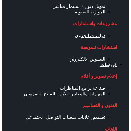
تمويل ديون / استثمار مباشر
الموازنة السنوية
مشروعات واستثمارات
دراسات الجدوى
استشارات تسويقية
التسويق الالكتروني
كورسات
إعلام تصوير و أفلام
صناعة برامج المناظرات
المهارات والمعايير اللازمة للمنتج التلفزيوني
الفنون و التصاميم
تصميم إعلانات منصات التواصل الاجتماعي
اللغات