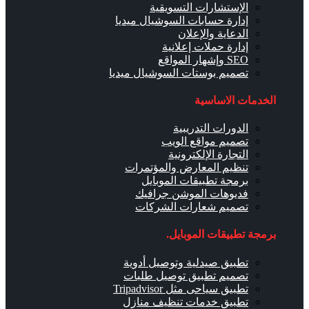
الإستشارات التسويقية
إدارة حسابات السوشيال ميديا
الدعاية والإعلان
إدارة حملات إعلانية
SEO وإشهار المواقع
تصميم بوستات السوشيال ميديا
الخدمات الاساسية
الدورات التدريبية
تصميم مواقع الويب
التجارة الإلكترونية
تنظيم المعارض والمؤتمرات
برمجة تطبيقات الموبايل
فديوهات الموشن جرافيك
تصميم شعارات الشركات
برمجة تطبيقات الموبايل.
تطبيق صيدلية وتوصيل أدوية
تصميم تطبيق توصيل طلبات
تطبيق سياحى مثل Tripadvisor
تطبيق خدمات تنظيف منازل