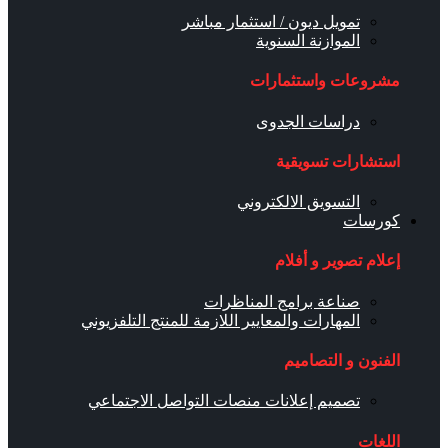
تمويل ديون / استثمار مباشر
الموازنة السنوية
مشروعات واستثمارات
دراسات الجدوى
استشارات تسويقية
التسويق الالكتروني
كورسات
إعلام تصوير و أفلام
صناعة برامج المناظرات
المهارات والمعايير اللازمة للمنتج التلفزيوني
الفنون و التصاميم
تصميم إعلانات منصات التواصل الاجتماعي
اللغات