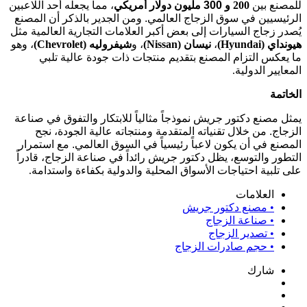
للمصنع بين
200
و 300 مليون دولار أمريكي
، مما يجعله أحد اللاعبين
الرئيسيين في سوق الزجاج العالمي. ومن الجدير بالذكر أن المصنع
يُصدر زجاج السيارات إلى بعض أكبر العلامات التجارية العالمية مثل
هيونداي
(Hyundai)
،
نيسان
(Nissan)
، و
شيفروليه
(Chevrolet)
، وهو
ما يعكس التزام المصنع بتقديم منتجات ذات جودة عالية تلبي
المعايير الدولية
.
الخاتمة
يمثل مصنع دكتور جريش نموذجاً مثالياً للابتكار والتفوق في صناعة
الزجاج. من خلال تقنياته المتقدمة ومنتجاته عالية الجودة، نجح
المصنع في أن يكون لاعباً رئيسياً في السوق العالمي. مع استمرار
التطور والتوسع، يظل دكتور جريش رائداً في صناعة الزجاج، قادراً
على تلبية احتياجات الأسواق المحلية والدولية بكفاءة واستدامة
.
العلامات
• مصنع دكتور جريش
• صناعة الزجاج
• تصدير الزجاج
• حجم صادرات الزجاج
شارك