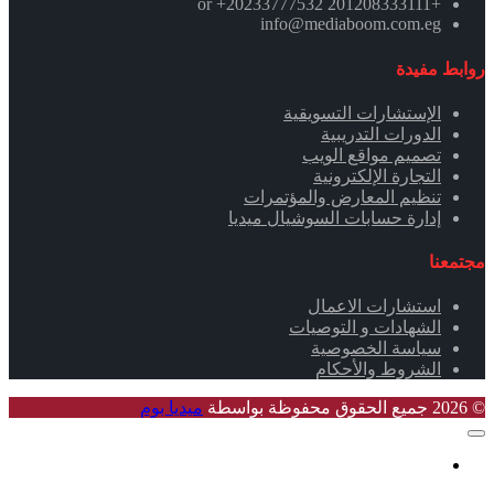
+201208333111 or +20233777532
info@mediaboom.com.eg
روابط مفيدة
الإستشارات التسويقية
الدورات التدريبية
تصميم مواقع الويب
التجارة الإلكترونية
تنظيم المعارض والمؤتمرات
إدارة حسابات السوشيال ميديا
مجتمعنا
استشارات الاعمال
الشهادات و التوصيات
سياسة الخصوصية
الشروط والأحكام
© 2026 جميع الحقوق محفوظة بواسطة
ميديا بوم