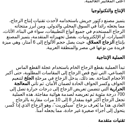
أعلى المعايير العالمية
.
الإنتاج والتكنولوجيا
يتميز مصنع دكتور جريش باستخدامه لأحدث تقنيات إنتاج الزجاج،
مما يجعله رائداً في السوق المحلي والدولي. ومن أبرز منتجاته
الزجاج المستخدم في جميع أنواع التطبيقات، سواء في البناء، الأثاث،
السيارات، أو الإلكترونيات. بفضل تجهيزاته المتقدمة، يتميز المصنع
بإنتاج
الزجاج العملاق
، حيث يصل حجم الألواح إلى 6 أمتار، وهي ميزة
فريدة من نوعها في مصر والمنطقة العربية
.
العملية الإنتاجية
تبدأ العملية بقطع الزجاج الخام باستخدام عجلة القطع الماس
الصناعي، التي تتيح قص الزجاج إلى المقاسات المطلوبة، حتى أكبر
الأحجام المتاحة. بعد ذلك، يدخل الزجاج في مرحلة
الجلخ
لتنعيم
الحواف وكسر الحواف الحادة لضمان الأمان. ثم تأتي
المعالجة
الحرارية
التي تتضمن تعريض الزجاج إلى درجات حرارة تصل إلى
700 درجة مئوية ثم تعريضه لصدمة هوائية مفاجئة. هذه العملية
تجعل الزجاج أكثر قوة بمقدار 8 إلى 10 مرات مقارنة بالزجاج
العادي. هذا ما يُعرف بزجاج "سيكوريت"، وهو الزجاج الذي إذا كُسر،
يتحول إلى أجزاء صغيرة غير حادة، مما يجعله آمناً
.
تقنيات متقدمة