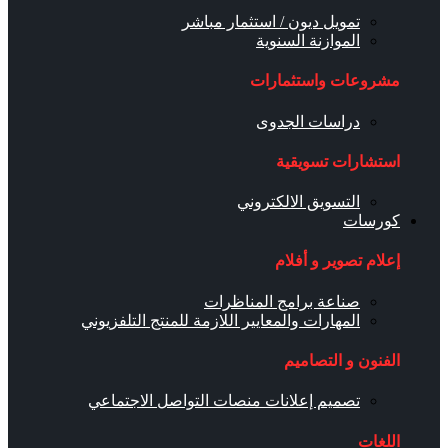
تمويل ديون / استثمار مباشر
الموازنة السنوية
مشروعات واستثمارات
دراسات الجدوى
استشارات تسويقية
التسويق الالكتروني
كورسات
إعلام تصوير و أفلام
صناعة برامج المناظرات
المهارات والمعايير اللازمة للمنتج التلفزيوني
الفنون و التصاميم
تصميم إعلانات منصات التواصل الاجتماعي
اللغات