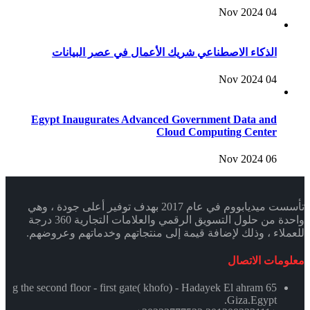
04 Nov 2024
الذكاء الاصطناعي شريك الأعمال في عصر البيانات
04 Nov 2024
Egypt Inaugurates Advanced Government Data and
Cloud Computing Center
06 Nov 2024
تأسست ميديابووم في عام 2017 بهدف توفير أعلى جودة ، وهي
واحدة من حلول التسويق الرقمي والعلامات التجارية 360 درجة
للعملاء ، وذلك لإضافة قيمة إلى منتجاتهم وخدماتهم وعروضهم.
معلومات الاتصال
65 g the second floor - first gate( khofo) - Hadayek El ahram
.Giza.Egypt