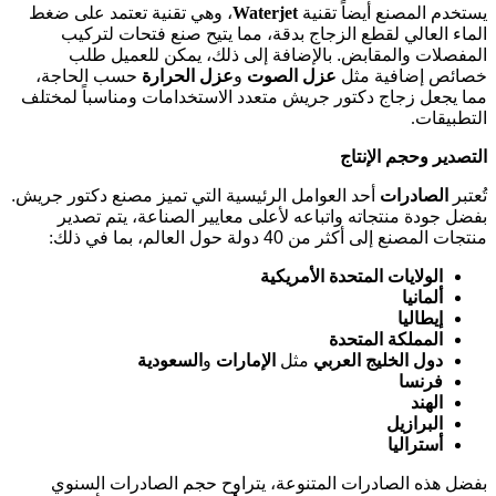
يستخدم المصنع أيضاً تقنية
Waterjet
، وهي تقنية تعتمد على ضغط
الماء العالي لقطع الزجاج بدقة، مما يتيح صنع فتحات لتركيب
المفصلات والمقابض. بالإضافة إلى ذلك، يمكن للعميل طلب
خصائص إضافية مثل
عزل الصوت
و
عزل الحرارة
حسب الحاجة،
مما يجعل زجاج دكتور جريش متعدد الاستخدامات ومناسباً لمختلف
التطبيقات
.
التصدير وحجم الإنتاج
تُعتبر
الصادرات
أحد العوامل الرئيسية التي تميز مصنع دكتور جريش.
بفضل جودة منتجاته واتباعه لأعلى معايير الصناعة، يتم تصدير
منتجات المصنع إلى أكثر من 40 دولة حول العالم، بما في ذلك
:
الولايات المتحدة الأمريكية
ألمانيا
إيطاليا
المملكة المتحدة
دول الخليج العربي
مثل
الإمارات
و
السعودية
فرنسا
الهند
البرازيل
أستراليا
بفضل هذه الصادرات المتنوعة، يتراوح حجم الصادرات السنوي