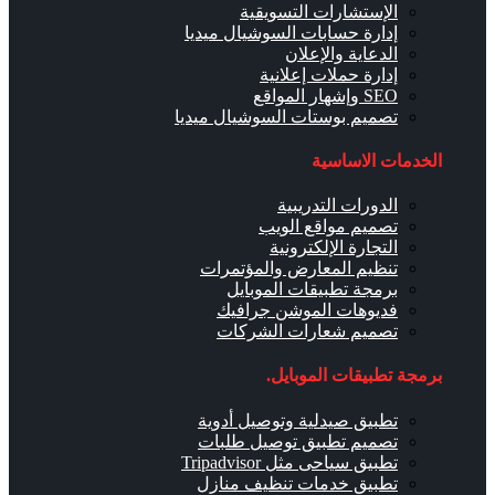
الإستشارات التسويقية
إدارة حسابات السوشيال ميديا
الدعاية والإعلان
إدارة حملات إعلانية
SEO وإشهار المواقع
تصميم بوستات السوشيال ميديا
الخدمات الاساسية
الدورات التدريبية
تصميم مواقع الويب
التجارة الإلكترونية
تنظيم المعارض والمؤتمرات
برمجة تطبيقات الموبايل
فديوهات الموشن جرافيك
تصميم شعارات الشركات
برمجة تطبيقات الموبايل.
تطبيق صيدلية وتوصيل أدوية
تصميم تطبيق توصيل طلبات
تطبيق سياحى مثل Tripadvisor
تطبيق خدمات تنظيف منازل