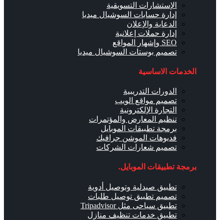
الإستشارات التسويقية
إدارة حسابات السوشيال ميديا
الدعاية والإعلان
إدارة حملات إعلانية
SEO وإشهار المواقع
تصميم بوستات السوشيال ميديا
الخدمات الاساسية
الدورات التدريبية
تصميم مواقع الويب
التجارة الإلكترونية
تنظيم المعارض والمؤتمرات
برمجة تطبيقات الموبايل
فديوهات الموشن جرافيك
تصميم شعارات الشركات
برمجة تطبيقات الموبايل.
تطبيق صيدلية وتوصيل أدوية
تصميم تطبيق توصيل طلبات
تطبيق سياحى مثل Tripadvisor
تطبيق خدمات تنظيف منازل