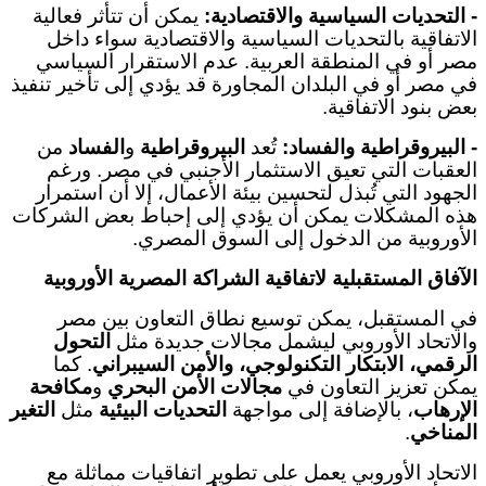
-
التحديات السياسية والاقتصادية
:
يمكن أن تتأثر فعالية
الاتفاقية بالتحديات السياسية والاقتصادية سواء داخل
مصر أو في المنطقة العربية. عدم الاستقرار السياسي
في مصر أو في البلدان المجاورة قد يؤدي إلى تأخير تنفيذ
بعض بنود الاتفاقية
.
-
البيروقراطية والفساد
:
تُعد
البيروقراطية
و
الفساد
من
العقبات التي تعيق الاستثمار الأجنبي في مصر. ورغم
الجهود التي تُبذل لتحسين بيئة الأعمال، إلا أن استمرار
هذه المشكلات يمكن أن يؤدي إلى إحباط بعض الشركات
الأوروبية من الدخول إلى السوق المصري
.
الآفاق المستقبلية لاتفاقية الشراكة المصرية الأوروبية
في المستقبل، يمكن توسيع نطاق التعاون بين مصر
والاتحاد الأوروبي ليشمل مجالات جديدة مثل
التحول
الرقمي، الابتكار التكنولوجي، والأمن السيبراني
.
كما
يمكن تعزيز التعاون في
مجالات الأمن البحري
و
مكافحة
الإرهاب
، بالإضافة إلى مواجهة
التحديات البيئية
مثل
التغير
المناخي
.
الاتحاد الأوروبي يعمل على تطوير اتفاقيات مماثلة مع