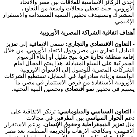
إحدى الركائز الأساسية للعلاقات بين مصر والاتحاد
الأوروبي، حيث تغطي مجالات واسعة من التعاون
المشترك وتستهدف تحقيق التنمية المستدامة والاستقرار
الإقليمي
.
أهداف اتفاقية الشراكة المصرية الأوروبية
-
التعاون الاقتصادي والتجاري
:
تسعى الاتفاقية إلى تعزيز
التبادل التجاري بين مصر ودول الاتحاد الأوروبي، من خلال
إقامة
منطقة تجارة حرة
تتيح تقليل أو إلغاء الرسوم
الجمركية على السلع المتبادلة. هذا يفتح المجال أمام
الشركات المصرية للوصول إلى الأسواق الأوروبية
الواسعة وزيادة صادراتها. في المقابل، تستطيع الشركات
الأوروبية الاستفادة من فرص الاستثمار في مصر، ما
يسهم في تحقيق
نمو اقتصادي
وتحسين البنية التحتية
.
-
التعاون السياسي والدبلوماسي
:
ترتكز الاتفاقية على
دعم
الحوار السياسي
بين الطرفين في مجالات
مثل
تعزيز الديمقراطية وحقوق الإنسان
، ودعم الاستقرار
الإقليمي، ومكافحة الإرهاب والجريمة المنظمة. تعد مصر