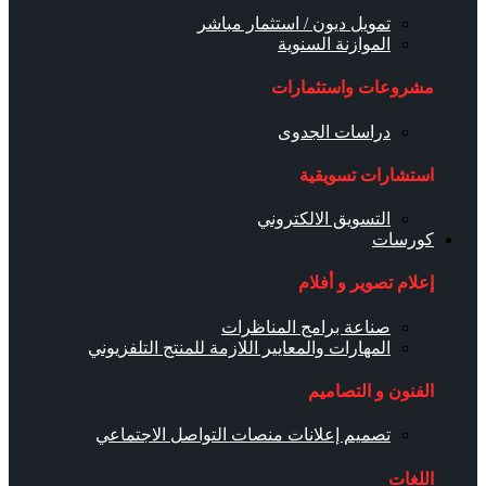
تمويل ديون / استثمار مباشر
الموازنة السنوية
مشروعات واستثمارات
دراسات الجدوى
استشارات تسويقية
التسويق الالكتروني
كورسات
إعلام تصوير و أفلام
صناعة برامج المناظرات
المهارات والمعايير اللازمة للمنتج التلفزيوني
الفنون و التصاميم
تصميم إعلانات منصات التواصل الاجتماعي
اللغات