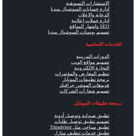
الإستشارات التسويقية
إدارة حسابات السوشيال ميديا
الدعاية والإعلان
إدارة حملات إعلانية
SEO وإشهار المواقع
تصميم بوستات السوشيال ميديا
الخدمات الاساسية
الدورات التدريبية
تصميم مواقع الويب
التجارة الإلكترونية
تنظيم المعارض والمؤتمرات
برمجة تطبيقات الموبايل
فديوهات الموشن جرافيك
تصميم شعارات الشركات
برمجة تطبيقات الموبايل.
تطبيق صيدلية وتوصيل أدوية
تصميم تطبيق توصيل طلبات
تطبيق سياحى مثل Tripadvisor
تطبيق خدمات تنظيف منازل