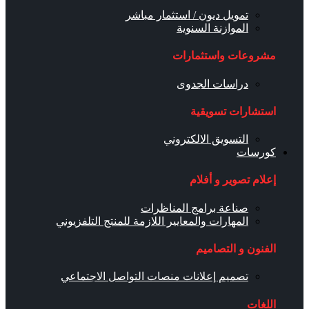
تمويل ديون / استثمار مباشر
الموازنة السنوية
مشروعات واستثمارات
دراسات الجدوى
استشارات تسويقية
التسويق الالكتروني
كورسات
إعلام تصوير و أفلام
صناعة برامج المناظرات
المهارات والمعايير اللازمة للمنتج التلفزيوني
الفنون و التصاميم
تصميم إعلانات منصات التواصل الاجتماعي
اللغات