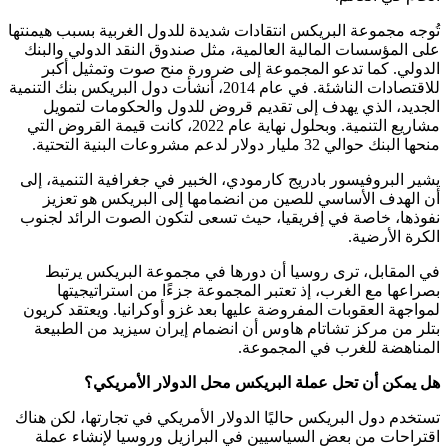
تُوجه مجموعة البريكس انتقادات شديدة للدول الغربية بسبب هيمنتها
على المؤسسات المالية العالمية، مثل صندوق النقد الدولي والبنك
الدولي. كما تدعو المجموعة إلى ضرورة منح صوت وتمثيل أكبر
للاقتصادات الناشئة. في عام 2014، أنشأت دول البريكس بنك التنمية
الجديد، الذي يهدف إلى تقديم قروض للدول والحكومات لتمويل
مشاريع التنمية. وبحلول نهاية عام 2022، كانت قيمة القروض التي
منحها البنك حوالي 32 مليار دولار لدعم مشروعات البنية التحتية.
يشير البروفيسور بادريج كارمودي، الخبير في جغرافية التنمية، إلى
أن الهدف الأساسي للصين من انضمامها إلى البريكس هو تعزيز
نفوذها، خاصة في إفريقيا، حيث تسعى لتكون الصوت الرائد لجنوب
الكرة الأرضية.
في المقابل، ترى روسيا أن دورها في مجموعة البريكس يرتبط
بصراعها مع الغرب، إذ تعتبر المجموعة جزءًا من استراتيجيتها
لمواجهة العقوبات المفروضة عليها بعد غزو أوكرانيا. ويعتقد كريون
بتلر من مركز تشاتام هاوس أن انضمام إيران سيزيد من الطبيعة
المناهضة للغرب في المجموعة.
هل يمكن أن تحل عملة البريكس محل الدولار الأمريكي؟
تستخدم دول البريكس حاليًا الدولار الأمريكي في تجارتها، لكن هناك
اقتراحات من بعض السياسيين في البرازيل وروسيا لإنشاء عملة