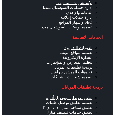
الإستشارات التسويقية
إدارة حسابات السوشيال ميديا
الدعاية والإعلان
إدارة حملات إعلانية
SEO وإشهار المواقع
تصميم بوستات السوشيال ميديا
الخدمات الاساسية
الدورات التدريبية
تصميم مواقع الويب
التجارة الإلكترونية
تنظيم المعارض والمؤتمرات
برمجة تطبيقات الموبايل
فديوهات الموشن جرافيك
تصميم شعارات الشركات
برمجة تطبيقات الموبايل.
تطبيق صيدلية وتوصيل أدوية
تصميم تطبيق توصيل طلبات
تطبيق سياحى مثل Tripadvisor
تطبيق خدمات تنظيف منازل