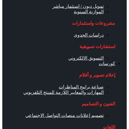
تمويل ديون / استثمار مباشر
الموازنة السنوية
مشروعات واستثمارات
دراسات الجدوى
استشارات تسويقية
التسويق الالكتروني
كورسات
إعلام تصوير و أفلام
صناعة برامج المناظرات
المهارات والمعايير اللازمة للمنتج التلفزيوني
الفنون و التصاميم
تصميم إعلانات منصات التواصل الاجتماعي
اللغات