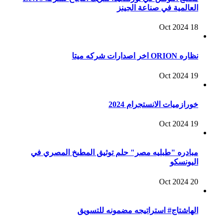
العالمية في صناعة الجينز
18 Oct 2024
نظاره ORION اخر اصدارات شركه ميتا
19 Oct 2024
خورازميات الانستجرام 2024
19 Oct 2024
مبادره "طبليه مصر" حلم توثيق المطبخ المصري في
اليونسكو
20 Oct 2024
الهاشتاج# استراتيجه مضمونه للتسويق