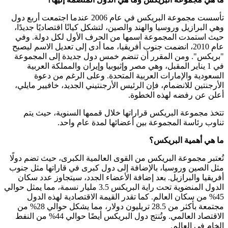
تأسست مجموعة البريكس في عام 2006 عندما اجتمعت أربع دول
وهي البرازيل وروسيا والهند والصين، لتشكل كيانًا اقتصاديًا جديدًا،
حيث استمدت المجموعة اسمها من الحرف الأول لكل دولة. وفي
عام 2010، انضمت جنوب أفريقيا، مما أدى إلى تعديل الاسم ليصبح
"بريكس". ومن المقرر أن تنضم خمس دول جديدة إلى المجموعة
في 1 يناير المقبل، وهي مصر وإثيوبيا وإيران والمملكة العربية
السعودية والإمارات العربية المتحدة. وعلى الرغم من دعوة
الأرجنتين للانضمام، فإن الرئيس الأرجنتيني الجديد، خافيير مايلي،
أعلن عن رفضه لهذه الخطوة.
تتخذ مجموعة البريكس قراراتها خلال قممها السنوية، حيث يتم
تناوب رئاسة المجموعة بين أعضائها لمدة عام واحد.
ما هي أهمية البريكس؟
تُعتبر مجموعة البريكس من القوى العالمية الكبرى، حيث تضم دولًا
مثل الصين وروسيا، بالإضافة إلى دول كبرى في قاراتها مثل جنوب
أفريقيا والبرازيل. بعد إضافة الأعضاء الجدد، سيتجاوز عدد سكان
الدول المنضوية تحت راية البريكس 3.5 مليار نسمة، مما يمثل حوالي
45% من سكان العالم. كما تقدر القيمة الاقتصادية لهذه الدول
مجتمعة بأكثر من 28.5 تريليون دولار، مما يشكل حوالي 28% من
الاقتصاد العالمي. وتُنتج دول البريكس أيضًا حوالي 44% من النفط
الخام في العالم.