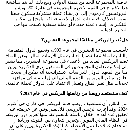
خاصة بالمجموعة للحد من هيمنة الدولار. ومع ذلك، لم يتم مناقشة
هذا الاقتراح في القمة الأخيرة للمجموعة في عام 2023. ويشير
البروفيسور كارمودي إلى أن إنشاء عملة مشتركة سيكون صعبًا
بسبب اختلاف اقتصادات الدول الأعضاء، لكنه يلمح إلى إمكانية
التفكير في إنشاء عملة جديدة أو عملة مشفرة لاستخدامها في
التجارة الدولية.
هل تُعتبر البريكس منافسًا لمجموعة العشرين؟
تأسست مجموعة العشرين في عام 1999، وتجمع الدول المتقدمة
والنامية لمناقشة القضايا العالمية مثل الأزمات المالية وتغير المناخ.
تضم البريكس العديد من الأعضاء في مجموعة العشرين، مما يشير
إلى إمكانية تعاون المجموعتين في المستقبل. ترى الدكتورة إيرين
ميا من المعهد الدولي للدراسات الاستراتيجية أنه يمكن أن يحدث
تعاون لتوفير المزيد من الدعم المالي للدول النامية في مواجهة
تحديات مثل تغير المناخ وتقليل الاعتماد على الدولار كعملة عالمية.
كيف ستستفيد روسيا من رئاستها للبريكس في عام 2024؟
من المقرر أن تستضيف روسيا قمة البريكس في كازان في أكتوبر
2024. وقد أعرب الرئيس الروسي فلاديمير بوتين عن عزيمته على
تحقيق عدة أهداف خلال رئاسته للمجموعة، منها تعزيز دور البريكس
في النظام المالي الدولي، وتعزيز التعاون بين البنوك، وزيادة
استخدام عملات الدول الأعضاء. كما تؤكد الدكتورة إيرين على أن