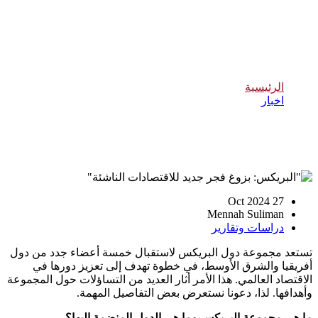
"البريكس: بزوغ فجر جديد للاقتصادات
الناشئة"
الرئيسية
اخبار
"البريكس: بزوغ فجر جديد للاقتصادات الناشئة"
27 Oct 2024
Mennah Suliman
دراسات وتقارير
تستعد مجموعة دول البريكس لاستقبال خمسة أعضاء جدد من دول
أفريقيا والشرق الأوسط، في خطوة تهدف إلى تعزيز دورها في
الاقتصاد العالمي. هذا الأمر أثار العديد من التساؤلات حول المجموعة
وأهدافها. لذا، دعونا نستعرض بعض التفاصيل المهمة.
ما هي مجموعة البريكس وما هي الدول المنضمة إليها؟